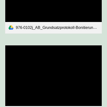
976-0102j_AB_Grundsatzprotokoll-Bonitierung_Auflage_31Jan13_Brislach.pdf