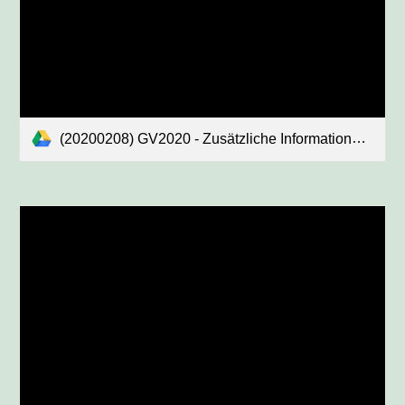
(20200208) GV2020 - Zusätzliche Informationen und Erläuterungen - Gesamtdokument (definitiv).pdf