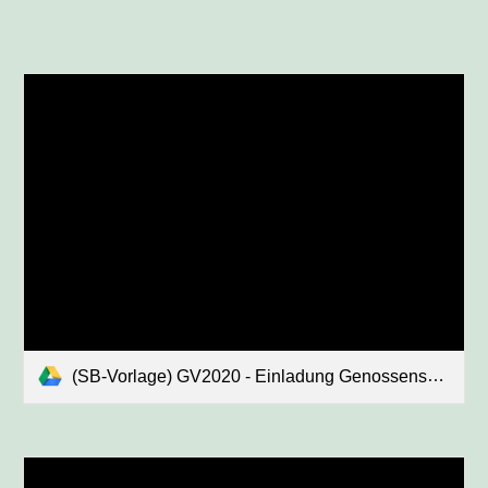
(SB-Vorlage) GV2020 - Einladung Genossenschafter (definitiv).pdf