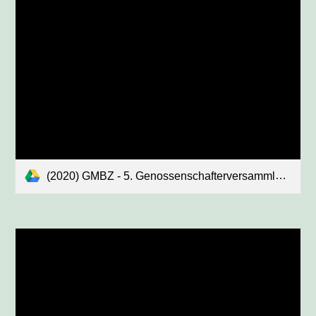
(2020) GMBZ - 5. Genossenschafterversammlung 2020 - Traktandenliste (definitiv).pdf